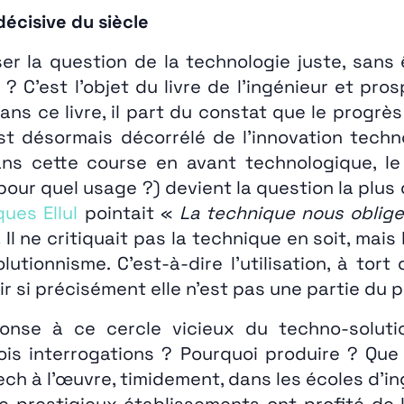
écisive du siècle
r la question de la technologie juste, sans 
 ? C’est l’objet du livre de l’ingénieur et pro
ans ce livre, il part du constat que le progr
est désormais décorrélé de l’innovation tec
ans cette course en avant technologique, l
pour quel usage ?) devient la question la plus dé
ues Ellul
pointait «
La technique nous oblige 
.
Il ne critiquait pas la technique en soit, mais 
lutionnisme. C’est-à-dire l’utilisation, à tor
ir si précisément elle n’est pas une partie du 
nse à ce cercle vicieux du techno-solution
is interrogations ? Pourquoi produire ? Qu
ch à l’œuvre, timidement, dans les écoles d’i
de prestigieux établissements ont profité de