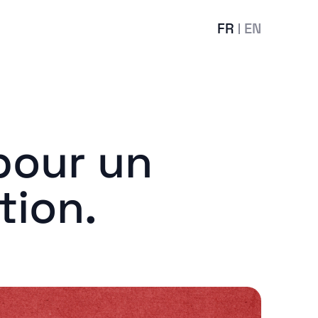
FR
EN
pour un
ation.