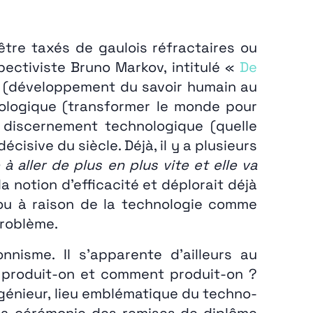
être taxés de gaulois réfractaires ou
spectiviste Bruno Markov, intitulé «
De
ès (développement du savoir humain au
hnologique (transformer le monde pour
e discernement technologique (quelle
cisive du siècle. Déjà, il y a plusieurs
à aller de plus en plus vite et elle va
la notion d’efficacité et déplorait déjà
t ou à raison de la technologie comme
problème.
nisme. Il s’apparente d’ailleurs au
e produit-on et comment produit-on ?
ngénieur, lieu emblématique du techno-
 la cérémonie des remises de diplôme