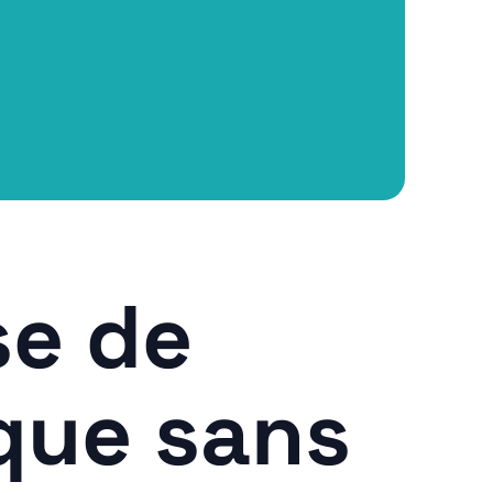
se de
que sans