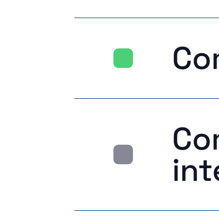
Co
Co
int