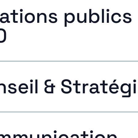
ations publics
0
seil & Stratég
mmunication