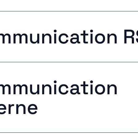
mmunication R
mmunication
erne