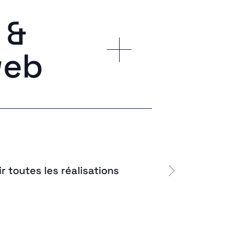
 &
web
ir toutes les réalisations