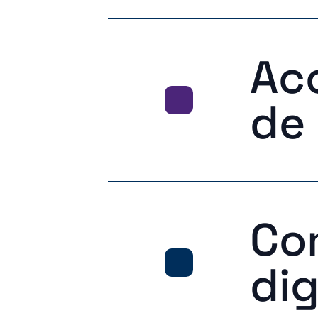
Ac
de 
Co
dig