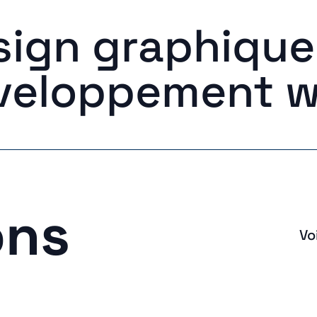
sign graphique
veloppement 
ons
Vo