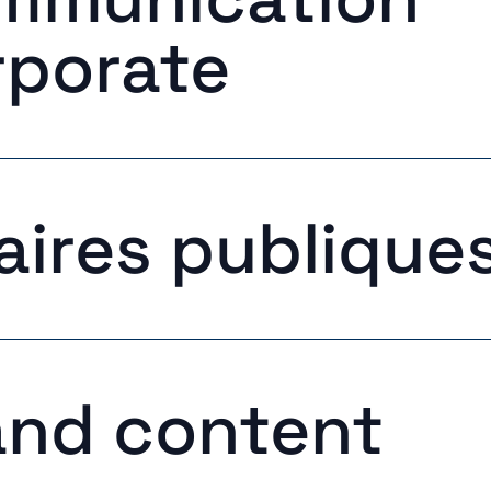
rporate
aires publique
and content