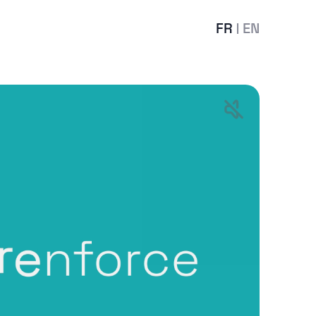
FR
EN