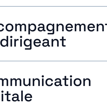
compagnemen
dirigeant
mmunication
itale