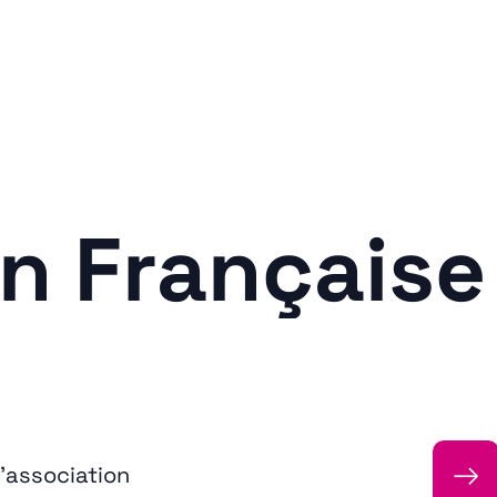
n Française
→
l’association