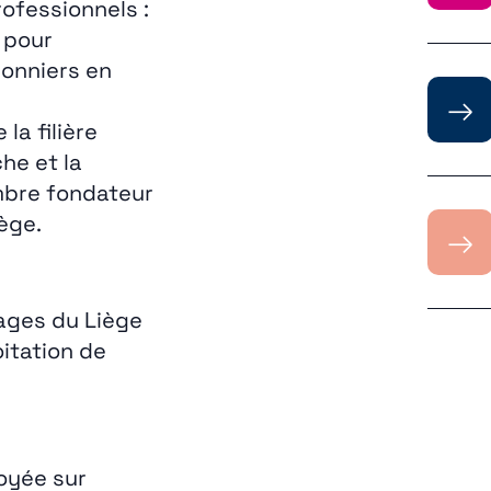
ofessionnels :
 pour
honniers en
→
a filière
he et la
embre fondateur
ège.
→
tages du Liège
oitation de
oyée sur