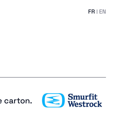
FR
EN
e carton.