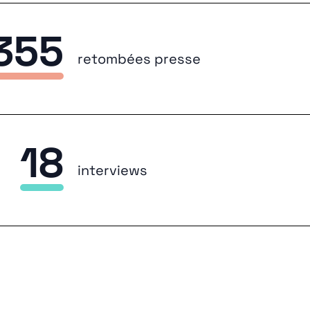
355
retombées presse
18
interviews