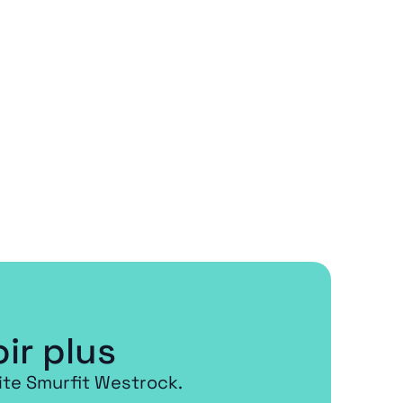
ir plus
site Smurfit Westrock
.