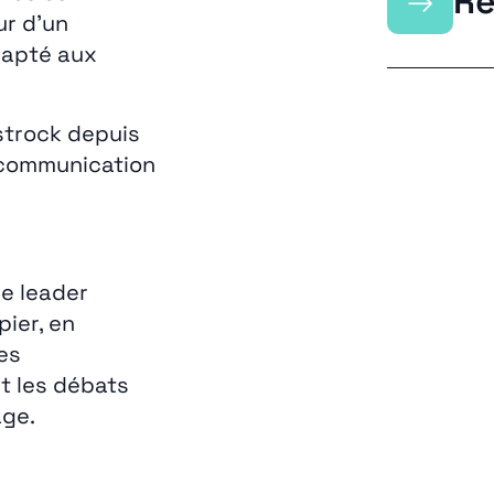
→
Re
ur d’un
dapté aux
strock depuis
 communication
e leader
pier, en
es
t les débats
age.