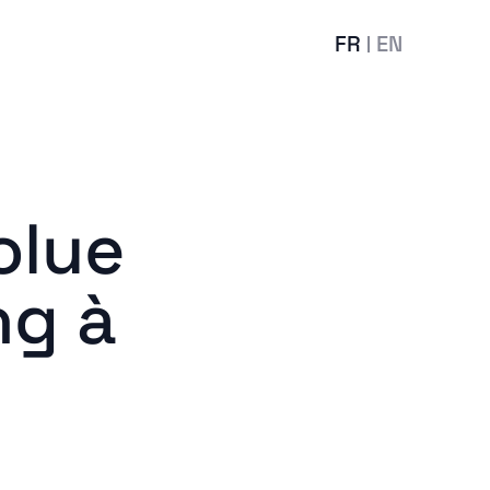
FR
EN
olue
ng à