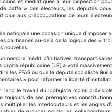
blicains et médiatiques à leur disposition pou
de baffe » des électeurs, les députés pouvai
it plus aux préoccupations de leurs électeu
lée nationale une occasion unique d’imposer se
es partisanes au-delà de la logique des « trois
s nouvelles.
n nombre inédit d’initiatives transpartisan
 la droite républicaine (LR) a voté massivemen
rdire les PFAS ou que le député socialiste Guil
ntaires » pour réformer la liberté d’installat
 rend le travail du lobbyiste moins prévisib
 toujours de ses prérogatives constitutionn
is multiplier les interlocuteurs et les angle
onsables de groupes politiques, collaborateu