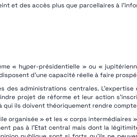
nt et des accès plus que parcellaires à l’info
me « hyper-présidentielle » ou « jupitérienn
isposent d’une capacité réelle à faire prospér
res des administrations centrales. L’experti
indre projet de réforme et leur action s’ins
à qui ils doivent théoriquement rendre compte
vile organisée » et les « corps intermédiaires »
nt pas à l’Etat central mais dont la légitimité
opinion publique sont si forts qu’ils ne peu