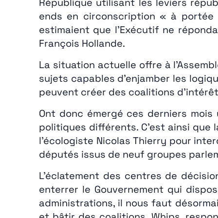
République utilisant les leviers répu
ends en circonscription « à portée 
estimaient que l’Exécutif ne réponda
François Hollande.
La situation actuelle offre à l’Assemb
sujets capables d’enjamber les logiqu
peuvent créer des coalitions d’intérêt
Ont donc émergé ces derniers mois u
politiques différents. C’est ainsi que
l’écologiste Nicolas Thierry pour inte
députés issus de neuf groupes parleme
L’éclatement des centres de décision
enterrer le Gouvernement qui dispose
administrations, il nous faut désorma
et bâtir des coalitions. Whips, resp